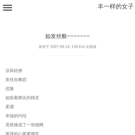
丰一样的女子
如发丝般~~~~~~~
发布于 2007-08-19 138.61k 次阅读
根之幽深
凉风轻撩
枝之稳安
发丝在舞蹈
优雅
藤之绵缠
如惦着脚尖的精灵
叶之飘零
柔缓
乱草丛生
幸福的纠结
竟然缠成了一张细网
将我的心紧紧缚牢