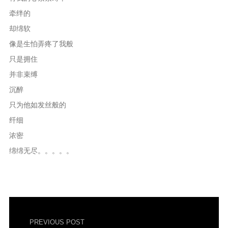
牵绊的
却绵软
像是生怕弄疼了我般
只是拥住
并非束缚
沉醉
只为他如发丝般的
纤细
浓密
绵绵无尽。。。。。
PREVIOUS POST