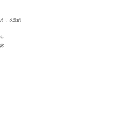
路可以走的
央
雾