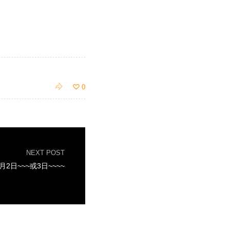

0

NEXT POST
月2日~~~或3日~~~~