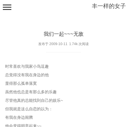
丰一样的女子
我们一起~~~无敌
发布于 2009-10-11 1.74k 次阅读
根之幽深
时常喜欢与我家小鸟逗趣
枝之稳安
总觉得没有我在身边的他
显得那么孤单落寞
藤之绵缠
虽然他也总是有那么多的乐趣
叶之飘零
尽管他真的总能找到自己的娱乐~
乱草丛生
但我就是这么自恋的以为：
有我在身边闹腾
他会变得明亮起来~~