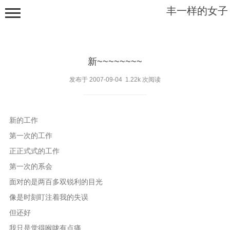
丰一样的女子
新~~~~~~~~
发布于 2007-09-04 1.22k 次阅读
根之幽深
新的工作
枝之稳安
第一次的工作
正正式式的工作
藤之绵缠
第一次的系会
叶之飘零
面对的是两百多双锐利的目光
乱草丛生
像是时刻盯注着我的失误
但还好
我只是觉得喉咙有点痛