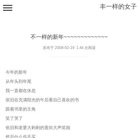
丰一样的女子
不一样的新年~~~~~~~~~~~~~
发布于 2008-02-19 1.4k 次阅读
根之幽深
今年的新年
枝之稳安
从年头到年尾
我一直都在休息
藤之绵缠
依旧在充满阳光的午后看自己喜欢的书
叶之飘零
跟着书里的主角
乱草丛生
笑了哭了
依旧和老婆大剌剌的逛街大声笑闹
然后什么也不买