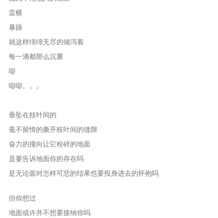
蛮横
暴躁
就这样绵绵无尽的倾泻着
每一滴都那么沉重
嘭
嘭嘭。。。
垂坠在枝叶间的
毫不留情的撕开枝叶间的缝隙
奋力的撞向让它粉碎的地面
是要告诉地面你的存在吗
是无论面对怎样可悲的结果也要投身进去的怀抱吗
但你想过
地面或许并不想要接纳你吗