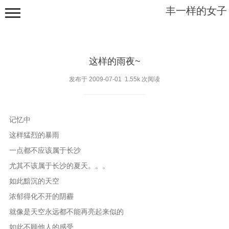
丰一样的女子
这样的雨夜~
发布于 2009-07-01 1.55k 次阅读
根之幽深
记忆中
枝之稳安
这样猛烈的暴雨
一点都不应该属于长沙
藤之绵缠
尤其不该属于长沙的夏天。。。
叶之飘零
如此黯沉的天空
乱草丛生
浓郁得化不开的阴霾
就像是天空永远都不能再亮起来似的
如此不顾他人的感受