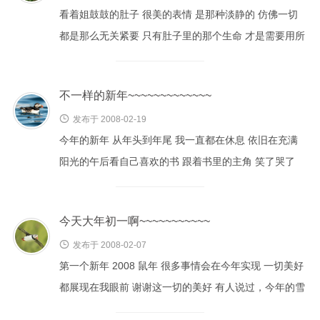
看着姐鼓鼓的肚子 很美的表情 是那种淡静的 仿佛一切
都是那么无关紧要 只有肚子里的那个生命 才是需要用所
有去守护的唯一存在 我的小侄儿 你知道你是多么幸福...
不一样的新年~~~~~~~~~~~~~

发布于 2008-02-19
今年的新年 从年头到年尾 我一直都在休息 依旧在充满
阳光的午后看自己喜欢的书 跟着书里的主角 笑了哭了
依旧和老婆大剌剌的逛街大声笑闹 然后什么也不买 同...
今天大年初一啊~~~~~~~~~~~

发布于 2008-02-07
第一个新年 2008 鼠年 很多事情会在今年实现 一切美好
都展现在我眼前 谢谢这一切的美好 有人说过，今年的雪
格外的大吧？ 嗯！瑞雪兆丰年^-^