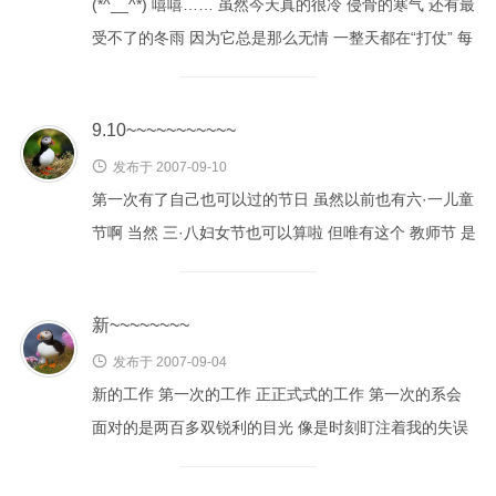
(*^__^*) 嘻嘻…… 虽然今天真的很冷 侵骨的寒气 还有最
受不了的冬雨 因为它总是那么无情 一整天都在“打仗” 每
次忙完手头救火似的工作 低头一看左手腕的白色RAD...
9.10~~~~~~~~~~~

发布于 2007-09-10
第一次有了自己也可以过的节日 虽然以前也有六·一儿童
节啊 当然 三·八妇女节也可以算啦 但唯有这个 教师节 是
我从小的梦想 记得那时候 台灯发出的昏黄的光 衬...
新~~~~~~~~

发布于 2007-09-04
新的工作 第一次的工作 正正式式的工作 第一次的系会
面对的是两百多双锐利的目光 像是时刻盯注着我的失误
但还好 我只是觉得喉咙有点痛 新的房间 一个人独立...