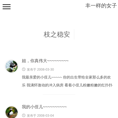
丰一样的女子
枝之稳安
姐，你真伟大~~~~~~~~~
根之幽深

枝之稳安
发布于 2008-03-30
我最亲爱的小侄儿~~~~~ 你的出生带给全家那么多的欢
藤之绵缠
乐 我满怀激动的冲入病房 看着小侄儿粉嫩粉嫩的红扑扑
叶之飘零
脸蛋 那皮肤如玉如玛瑙般剔透 真是美得动魄惊心 抱在...
乱草丛生
我的小侄儿~~~~~~~~~~

发布于 2008-03-04